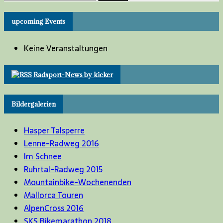
nach:
upcoming Events
Keine Veranstaltungen
Radsport-News by kicker
Bildergalerien
Hasper Talsperre
Lenne-Radweg 2016
Im Schnee
Ruhrtal-Radweg 2015
Mountainbike-Wochenenden
Mallorca Touren
AlpenCross 2016
SKS Bikemarathon 2018